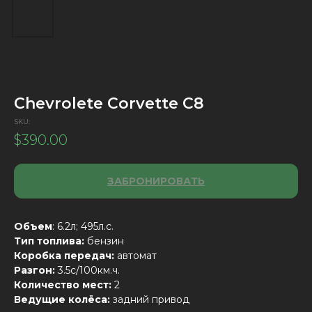
Chevrolete Corvette C8
SKU:
$
390.00
ЗАБРОНИРОВАТЬ
Объем
: 6.2л; 495л.с.
Тип топлива:
бензин
Коробка передач:
автомат
Разгон:
3.5с/100км.ч.
Количество мест:
2
Ведущие колёса:
задний привод