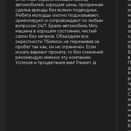
автомобилей, хорошие цены, прозрачная
н
сделка аренды без всяких подводных.
и
Ребята молодцы охотно подсказывают,
м
ориентируют и сопровождают по любым
с
вопросом 24/7. Брали автомобиль Mini,
д
машина в хорошем состоянии, чистый
о
салон без запахов. Объездили все
о
окрестности Тбилиси, не переживая за
н
пробег так как, он не ограничен. Если
б
искать вариант проката, то без сомнений
Б
рекомендую именно эту компанию.
в
Успехов и процветания вам! Рахмет 🤝
П
д
М
р
п
к
С
м
м
н
м
м
б