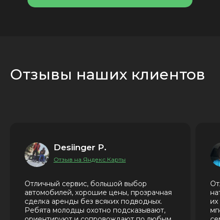
Отзывы наших клиентов
Desiinger P.
Отзыв на Яндекс.Карты
Отличный сервис, большой выбор
От
автомобилей, хорошие цены, прозрачная
на
сделка аренды без всяких подводных.
их
Ребята молодцы охотно подсказывают,
мг
ориентируют и сопровождают по любым
се