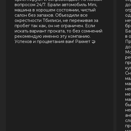
вопросом 24/7. Брали автомобиль Mini,
до
машина в хорошем состоянии, чистый
ог
салон без запахов. Объездили все
од
окрестности Тбилиси, не переживая за
не
пробег так как, он не ограничен. Если
бр
искать вариант проката, то без сомнений
Ба
рекомендую именно эту компанию.
в 
Успехов и процветания вам! Рахмет 🤝
Пр
до
Мо
ре
пр
ку
Сн
ма
ма
не
ме
ма
бы
не
ан
сл
пр
ма