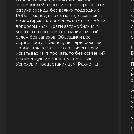
автомобилей, хорошие цены, прозрачная
н
сделка аренды без всяких подводных.
и
Ребята молодцы охотно подсказывают,
м
ориентируют и сопровождают по любым
с
вопросом 24/7. Брали автомобиль Mini,
д
машина в хорошем состоянии, чистый
о
салон без запахов. Объездили все
о
окрестности Тбилиси, не переживая за
н
пробег так как, он не ограничен. Если
б
искать вариант проката, то без сомнений
Б
рекомендую именно эту компанию.
в
Успехов и процветания вам! Рахмет 🤝
П
д
М
р
п
к
С
м
м
н
м
м
б