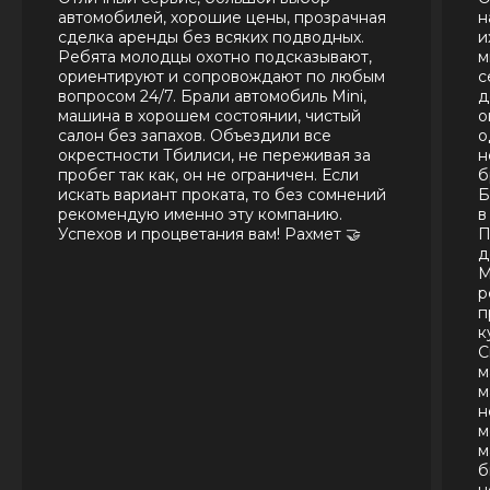
автомобилей, хорошие цены, прозрачная
н
сделка аренды без всяких подводных.
и
Ребята молодцы охотно подсказывают,
м
ориентируют и сопровождают по любым
с
вопросом 24/7. Брали автомобиль Mini,
д
машина в хорошем состоянии, чистый
о
салон без запахов. Объездили все
о
окрестности Тбилиси, не переживая за
н
пробег так как, он не ограничен. Если
б
искать вариант проката, то без сомнений
Б
рекомендую именно эту компанию.
в
Успехов и процветания вам! Рахмет 🤝
П
д
М
р
п
к
С
м
м
н
м
м
б