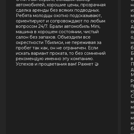
автомобилей, хорошие цены, прозрачная
н
сделка аренды без всяких подводных.
и
Ребята молодцы охотно подсказывают,
м
ориентируют и сопровождают по любым
с
вопросом 24/7. Брали автомобиль Mini,
д
машина в хорошем состоянии, чистый
о
салон без запахов. Объездили все
о
окрестности Тбилиси, не переживая за
н
пробег так как, он не ограничен. Если
б
искать вариант проката, то без сомнений
Б
рекомендую именно эту компанию.
в
Успехов и процветания вам! Рахмет 🤝
П
д
М
р
п
к
С
м
м
н
м
м
б