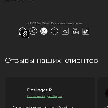
© 2023 GeoDrive | Все права защищены
Отзывы наших клиентов
Desiinger P.
Отзыв на Яндекс.Карты
Отличный сервис, большой выбор
О