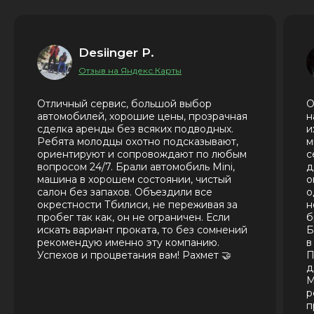
Desiinger P.
Отзыв на Яндекс.Карты
Отличный сервис, большой выбор
О
автомобилей, хорошие цены, прозрачная
н
сделка аренды без всяких подводных.
и
Ребята молодцы охотно подсказывают,
м
ориентируют и сопровождают по любым
с
вопросом 24/7. Брали автомобиль Mini,
д
машина в хорошем состоянии, чистый
о
салон без запахов. Объездили все
о
окрестности Тбилиси, не переживая за
н
пробег так как, он не ограничен. Если
б
искать вариант проката, то без сомнений
Б
рекомендую именно эту компанию.
в
Успехов и процветания вам! Рахмет 🤝
П
д
М
р
п