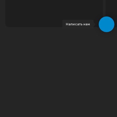
Написать нам
© 2023 GeoDrive | Все права защищены
Грузия
Тбилиси
Аренда автомобиля
Аренда автомобиля
Прокат автомобиля
Прокат автомобиля
Аренда машины
Аренда машины
Аренда минивэна
Прокат машины