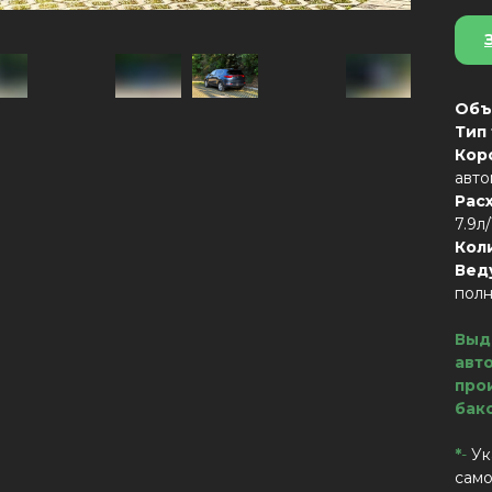
Объ
Тип
Кор
авто
Рас
7.9л
Кол
Вед
пол
Выд
авт
про
бак
*
-
Ук
само