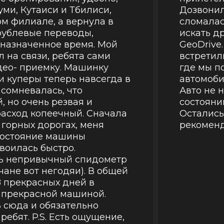
уми, Кутаиси и Тбилиси,
Дозвонил
ом филиале, а вернула в
сломалас
рублевые переводы,
искать д
 назначенное время. Мой
GeoDrive
 на связи, ребята сами
встретили
део- приемку. Машинку
где мы п
и куперы теперь навсегда в
автомоби
 сомневалась, что
Авто не 
, но очень резвая и
состоянии
расход копеечный. Сначала
Остались
горных дорогах, меня
рекоменд
 состояние машины
своилась быстро.
нь непривычный спидометр
чане вот негодяи). В общей
 прекрасных дней в
с прекрасной машиной.
 сюда и обязательно
ребят. P.S. Есть ощущение,