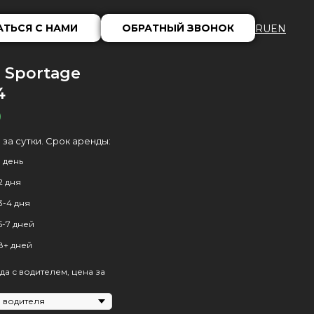
АТЬСЯ С НАМИ
ОБРАТНЫЙ ЗВОНОК
RU
EN
a Sportage
4
9
 за сутки. Срок аренды:
1 день
2 дня
3-4 дня
5-7 дней
8+ дней
да с водителем, цена за