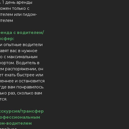
. 1 день аренды
ожен только с
телем или гидом-
ителем
ренда с водителем/
нсфер:
и опытные водители
авят вас в нужное
о с максимальным
ортом. Водитель в
м распоряжении, он
т ехать быстрее или
еннее и остановится
 где вам понравилось.
ько раз, сколько вам
тся.
Экскурсия/трансфер
рофессиональным
ом-водителем