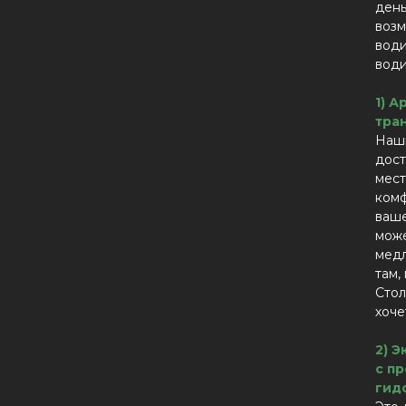
день
возм
води
вод
1) А
тра
Наш
дост
мест
комф
ваше
може
медл
там,
Стол
хоче
2) 
с п
гид