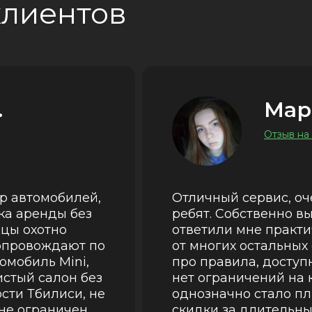
клиентов
.
Мар
Отзыв на
р автомобилей,
Отличный сервис, оч
ка аренды без
ребят. Собственно вы
дцы охотно
ответили мне практи
опровождают по
от многих остальных 
омобиль Mini,
про правила, доступ
истый салон без
нет ограничений на 
сти Тбилиси, не
однозначно стало пл
 не ограничен.
скидки за длительны