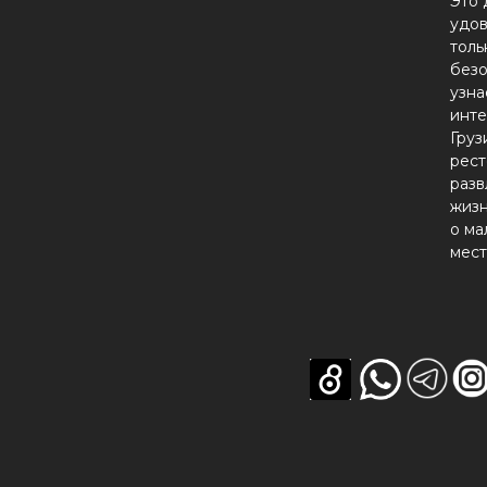
Это 
удов
толь
безо
узна
инте
Груз
рест
разв
жизн
о ма
мест