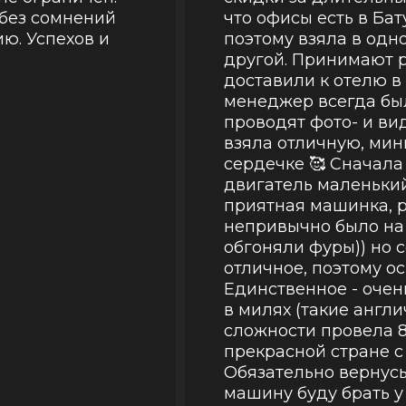
 без сомнений
что офисы есть в Бат
ю. Успехов и
поэтому взяла в одн
другой. Принимают 
доставили к отелю в
менеджер всегда был
проводят фото- и ви
взяла отличную, мин
сердечке 🥰 Сначала
двигатель маленький
приятная машинка, 
непривычно было на 
обгоняли фуры)) но
отличное, поэтому о
Единственное - оче
в милях (такие англи
сложности провела 8
прекрасной стране 
Обязательно вернусь
машину буду брать у 