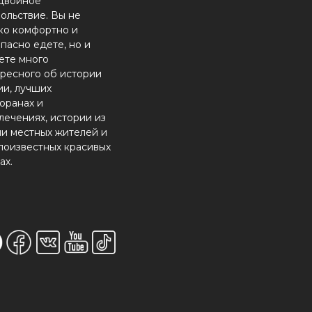
двойное
ольствие. Вы не
ко комфортно и
пасно едете, но и
ете много
ресного об истории
ии, лучших
оранах и
лечениях, истории из
и местных жителей и
лоизвестных красивых
ах.