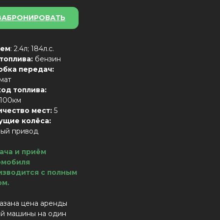
ЗАБРОНИРОВАТЬ
ем
: 2.4л; 184л.с.
 топлива:
бензин
обка передач:
мат
ход топлива:
/100км
ичество мест:
5
ущие колёса:
ный привод
ача и приём
омобиля
изводится с полным
ом.
азана цена аренды
й машины на один