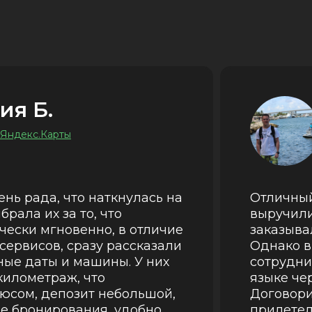
ия Б.
 Яндекс.Карты
ень рада, что наткнулась на
Отличный
брала их за то, что
выручили
чески мгновенно, в отличие
заказыва
сервисов, сразу рассказали
Однако в
ные даты и машины. У них
сотрудни
километраж, что
языке че
юсом, депозит небольшой,
Договори
е бронирования, удобно,
прилетели