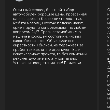
Отличный сервис, большой выбор
О
автомобилей, хорошие цены, прозрачная
н
сделка аренды без всяких подводных.
и
Ребята молодцы охотно подсказывают,
м
ориентируют и сопровождают по любым
с
вопросом 24/7. Брали автомобиль Mini,
д
машина в хорошем состоянии, чистый
о
салон без запахов. Объездили все
о
окрестности Тбилиси, не переживая за
н
пробег так как, он не ограничен. Если
б
искать вариант проката, то без сомнений
Б
рекомендую именно эту компанию.
в
Успехов и процветания вам! Рахмет 🤝
П
д
М
р
п
к
С
м
м
н
м