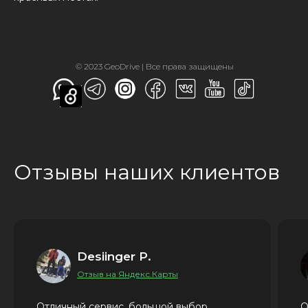
© 2023 GeoDrive | Все права защищены
Отзывы наших клиентов
Desiinger P.
Отзыв на Яндекс.Карты
Отличный сервис, большой выбор
О