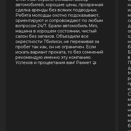
автомобилей, хорошие цены, прозрачная
н
сделка аренды без всяких подводных.
и
Ребята молодцы охотно подсказывают,
м
ориентируют и сопровождают по любым
с
вопросом 24/7. Брали автомобиль Mini,
д
машина в хорошем состоянии, чистый
о
салон без запахов. Объездили все
о
окрестности Тбилиси, не переживая за
н
пробег так как, он не ограничен. Если
б
искать вариант проката, то без сомнений
Б
рекомендую именно эту компанию.
в
Успехов и процветания вам! Рахмет 🤝
П
д
М
р
п
к
С
м
м
н
м
м
б