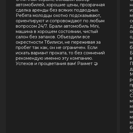
автомобилей, хорошие цены, прозрачная
н
сделка аренды без всяких подводных.
и
Ребята молодцы охотно подсказывают,
м
ориентируют и сопровождают по любым
с
вопросом 24/7. Брали автомобиль Mini,
д
машина в хорошем состоянии, чистый
о
салон без запахов. Объездили все
о
окрестности Тбилиси, не переживая за
н
пробег так как, он не ограничен. Если
б
искать вариант проката, то без сомнений
Б
рекомендую именно эту компанию.
в
Успехов и процветания вам! Рахмет 🤝
П
д
М
р
п
к
С
м
м
н
м
м
б