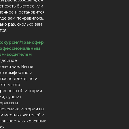
м распоряжении, он
т ехать быстрее или
еннее и остановится
 где вам понравилось.
ько раз, сколько вам
тся.
Экскурсия/трансфер
рофессиональным
ом-водителем
двойное
ольствие. Вы не
ко комфортно и
пасно едете, но и
ете много
ресного об истории
ии, лучших
оранах и
лечениях, истории из
и местных жителей и
лоизвестных красивых
ах.