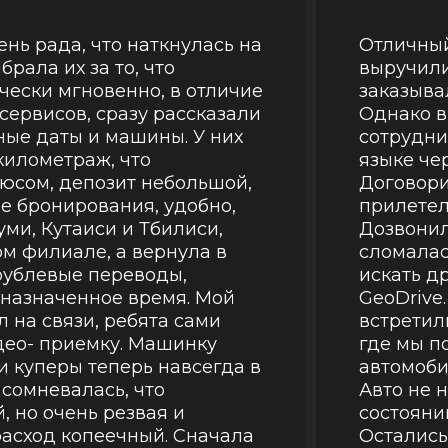
ень рада, что наткнулась на
Отличный
брала их за то, что
выручили
чески мгновенно, в отличие
заказыва
сервисов, сразу рассказали
Однако в
ные даты и машины. У них
сотрудни
километраж, что
языке че
юсом, депозит небольшой,
Договори
е бронирования, удобно,
прилетели
уми, Кутаиси и Тбилиси,
Дозвонил
ом филиале, а вернула в
сломалас
рублевые переводы,
искать д
 назначенное время. Мой
GeoDrive
 на связи, ребята сами
встретили
део- приемку. Машинку
где мы п
и куперы теперь навсегда в
автомоби
 сомневалась, что
Авто не 
, но очень резвая и
состоянии
расход копеечный. Сначала
Остались