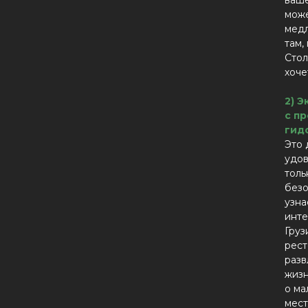
ваше
може
медл
там,
Стол
хоче
2) 
с п
гид
Это 
удов
толь
безо
узна
инте
Груз
рест
разв
жизн
о ма
мест