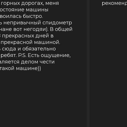
горных дорогах, меня
рекоменд
 состояние машины
своилась быстро.
нь непривычный спидометр
чане вот негодяи). В общей
 прекрасных дней в
с прекрасной машиной.
 сюда и обязательно
ребят. P.S. Есть ощущение,
вляется делом чести
 такой машине))