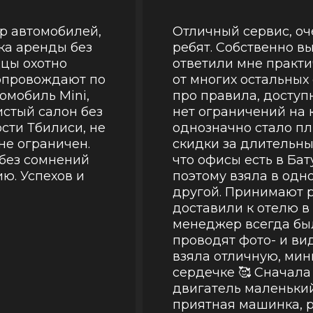
р автомобилей,
Отличный сервис, оч
ка аренды без
ребят. Собственно вы
дцы охотно
ответили мне практи
опровождают по
от многих остальных 
омобиль Mini,
про правила, доступ
истый салон без
нет ограничений на 
сти Тбилиси, не
однозначно стало пл
 не ограничен.
скидки за длительны
 без сомнений
что офисы есть в Бат
ю. Успехов и
поэтому взяла в одн
другой. Принимают 
доставили к отелю в
менеджер всегда был
проводят фото- и ви
взяла отличную, мин
сердечке 🥰 Сначала
двигатель маленький
приятная машинка, 