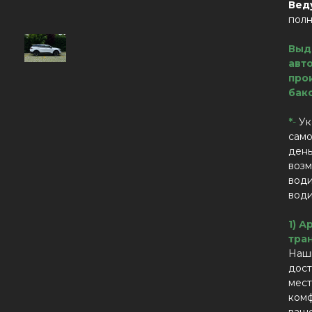
Вед
пол
Выд
авт
про
бак
*
-
Ук
само
день
возм
води
вод
1) А
тра
Наш
дост
мест
комф