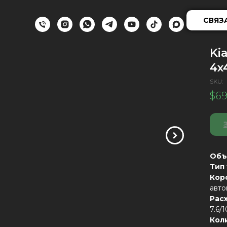
СВЯЗ
Ki
4x
SKU:
$
69
Объ
Тип
Кор
авто
Рас
7.6/
Кол