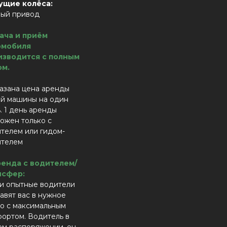
ущие колёса:
ный привод
ача и приём
омобиля
изводится с полным
ом.
азана цена аренды
й машины на один
. 1 день аренды
ожен только с
телем или гидом-
ителем
ренда с водителем/
нсфер:
и опытные водители
авят вас в нужное
о с максимальным
ортом. Водитель в