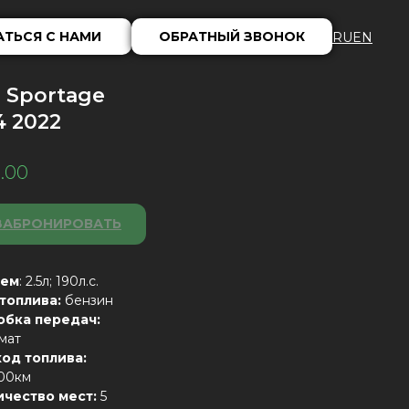
АТЬСЯ С НАМИ
ОБРАТНЫЙ ЗВОНОК
RU
EN
a Sportage
4 2022
.00
ЗАБРОНИРОВАТЬ
ем
: 2.5л; 190л.с.
 топлива:
бензин
обка передач:
мат
ход топлива:
100км
ичество мест:
5