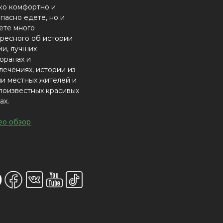
ко комфортно и
пасно едете, но и
ете много
ресного об истории
ии, лучших
оранах и
лечениях, истории из
и местных жителей и
лоизвестных красивых
ах.
ео обзор