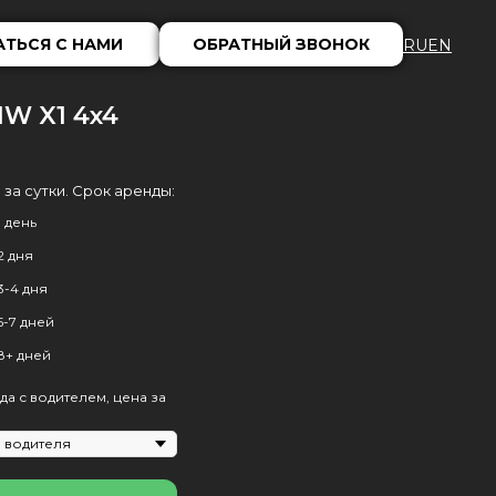
АТЬСЯ С НАМИ
ОБРАТНЫЙ ЗВОНОК
RU
EN
W X1 4x4
9
 за сутки. Срок аренды:
1 день
2 дня
3-4 дня
5-7 дней
8+ дней
да с водителем, цена за