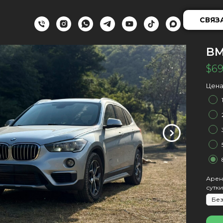
СВЯЗ
BM
$
6
Цена
Арен
сутки