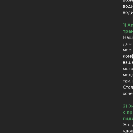
возм
води
вод
1) А
тра
Наш
дост
мест
комф
ваше
може
медл
там,
Стол
хоче
2) 
с п
гид
Это 
удов