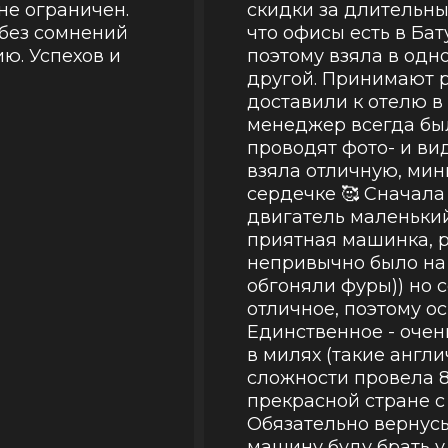
 не ограничен.
скидки за длительны
 без сомнений
что офисы есть в Бат
ю. Успехов и
поэтому взяла в одн
другой. Принимают 
доставили к отелю в
менеджер всегда был
проводят фото- и ви
взяла отличную, мин
сердечке 🥰 Сначала
двигатель маленький
приятная машинка, 
непривычно было на 
обгоняли фуры)) но
отличное, поэтому о
Единственное - оче
в милях (такие англи
сложности провела 8
прекрасной стране 
Обязательно вернусь
машину буду брать у 