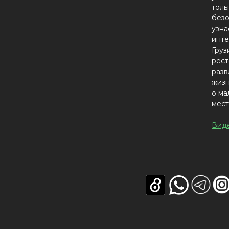
толь
безо
узна
инте
Груз
рест
разв
жизн
о ма
мест
Вид