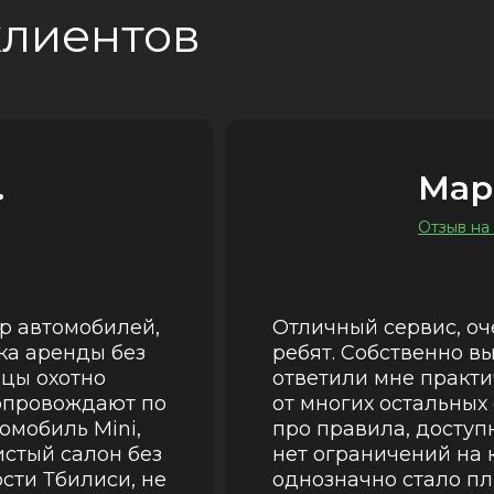
клиентов
.
Мар
Отзыв на
р автомобилей,
Отличный сервис, оч
ка аренды без
ребят. Собственно вы
дцы охотно
ответили мне практи
опровождают по
от многих остальных 
омобиль Mini,
про правила, доступ
истый салон без
нет ограничений на 
сти Тбилиси, не
однозначно стало пл