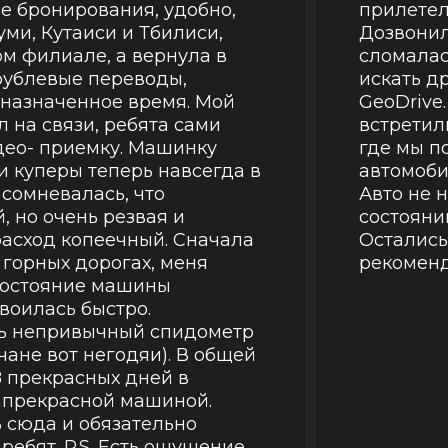
е бронирования, удобно,
прилетели
уми, Кутаиси и Тбилиси,
Дозвонил
ом филиале, а вернула в
сломалас
рублевые переводы,
искать д
 назначенное время. Мой
GeoDrive
 на связи, ребята сами
встретили
део- приемку. Машинку
где мы п
и куперы теперь навсегда в
автомоби
 сомневалась, что
Авто не 
, но очень резвая и
состоянии
расход копеечный. Сначала
Остались
горных дорогах, меня
рекоменд
 состояние машины
своилась быстро.
нь непривычный спидометр
чане вот негодяи). В общей
 прекрасных дней в
с прекрасной машиной.
 сюда и обязательно
ребят. P.S. Есть ощущение,