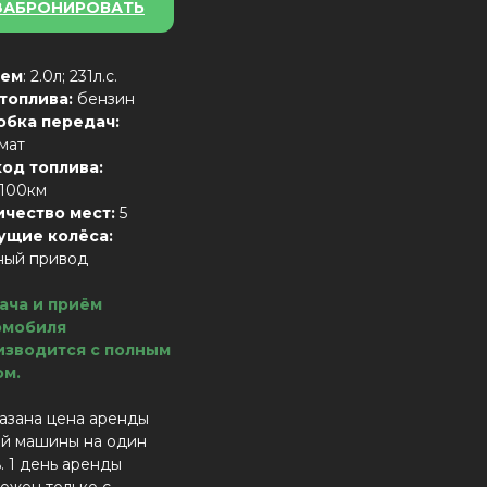
ЗАБРОНИРОВАТЬ
ем
: 2.0л; 231л.с.
 топлива:
бензин
обка передач:
мат
ход топлива:
/100км
ичество мест:
5
ущие колёса:
ный привод
ача и приём
омобиля
изводится с полным
ом.
азана цена аренды
й машины на один
. 1 день аренды