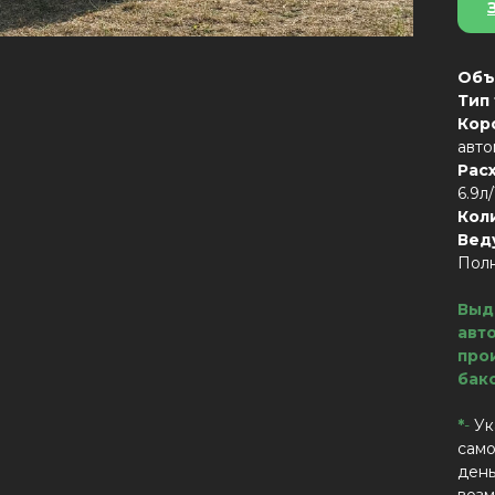
Объ
Тип
Кор
авто
Рас
6.9л
Кол
Вед
Пол
Выд
авт
про
бак
*
-
Ук
само
день