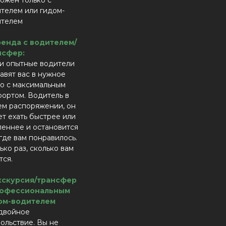
ожен только с
телем или гидом-
ителем
ренда с водителем/
нсфер:
и опытные водители
авят вас в нужное
о с максимальным
ортом. Водитель в
м распоряжении, он
т ехать быстрее или
еннее и остановится
 где вам понравилось.
ько раз, сколько вам
тся.
Экскурсия/трансфер
рофессиональным
ом-водителем
двойное
ольствие. Вы не