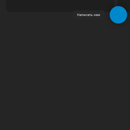
Написать нам
© 2023 GeoDrive | Все права защищены
Грузия
Тбилиси
Аренда автомобиля
Аренда автомобиля
Прокат автомобиля
Прокат автомобиля
Аренда машины
Аренда машины
Аренда минивэна
Прокат машины
Почасовая аренда авто
Аренда машины без
Как проверить штрафы
водителя