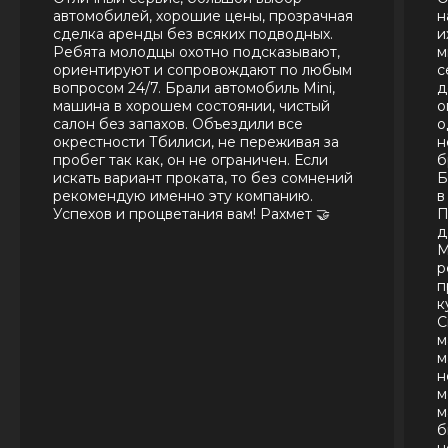
автомобилей, хорошие цены, прозрачная
н
сделка аренды без всяких подводных.
и
Ребята молодцы охотно подсказывают,
м
ориентируют и сопровождают по любым
с
вопросом 24/7. Брали автомобиль Mini,
д
машина в хорошем состоянии, чистый
о
салон без запахов. Объездили все
о
окрестности Тбилиси, не переживая за
н
пробег так как, он не ограничен. Если
б
искать вариант проката, то без сомнений
Б
рекомендую именно эту компанию.
в
Успехов и процветания вам! Рахмет 🤝
П
д
М
р
п
к
С
м
м
н
м
м
б