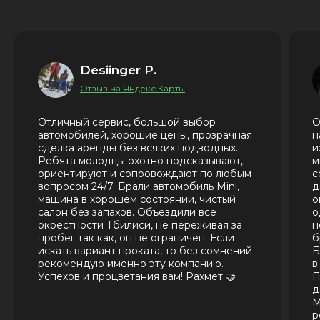
Desiinger P.
Отзыв на Яндекс.Карты
Отличный сервис, большой выбор
О
автомобилей, хорошие цены, прозрачная
н
сделка аренды без всяких подводных.
и
Ребята молодцы охотно подсказывают,
м
ориентируют и сопровождают по любым
с
вопросом 24/7. Брали автомобиль Mini,
д
машина в хорошем состоянии, чистый
о
салон без запахов. Объездили все
о
окрестности Тбилиси, не переживая за
н
пробег так как, он не ограничен. Если
б
искать вариант проката, то без сомнений
Б
рекомендую именно эту компанию.
в
Успехов и процветания вам! Рахмет 🤝
П
д
М
р