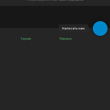
Написать нам
Грузия
Тбилиси
Аренда автомобиля
Аренда автомобиля
Прокат автомобиля
Прокат автомобиля
Аренда машины
Аренда машины
Аренда минивэна
Прокат машины
Почасовая аренда авто
Аренда машины без
Как проверить штрафы
водителя
Горнолыжные курорты
Аренда минивэна
Грузии
Аренда авто люкс
ПДД Грузии
Как добраться из
Мцхета как добраться
аэропорта до Тбилиси
Мартвильские каньоны
Экскурсии Тбилиси
Кахетия что посмотреть
Ботанический сад в