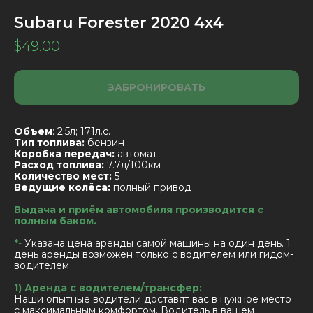
Subaru Forester 2020 4х4
$
49.00
ЗАБРОНИРОВАТЬ
Объем
: 2.5л; 171л.с.
Тип топлива:
бензин
Коробка передач:
автомат
Расход топлива:
7.7л/100км
Количество мест:
5
Ведущие колёса:
полный привод
Выдача и приём автомобиля производится с
полным баком.
*
-
Указана цена аренды самой машины на один день. 1
день аренды возможен только с водителем или гидом-
водителем
1) Аренда с водителем/трансфер:
Наши опытные водители доставят вас в нужное место
с максимальным комфортом. Водитель в вашем