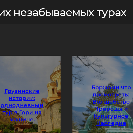
их незабываемых турах
Боржоми что
Грузинские
посмотреть:
истории:
Волшебство
однодневный
Природы и
тур в Гори на
Культурное
Подробнее
машине.
Подробнее
Наследие