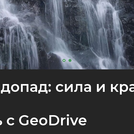
допад: сила и кр
 с GeoDrive