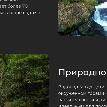
ает более 70
трясающие водные
Природно
Водопад Махунцети 
окруженном горами и
растительности и дик
идеальным для прогу