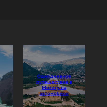
Однодневное
путешествие в
Мцхету на
Подробнее
автомобиле