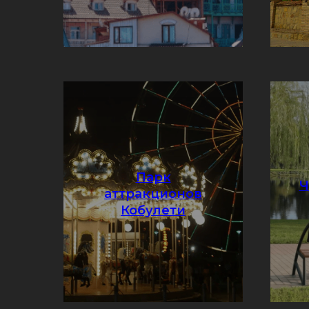
Парк
Ч
аттракционов
Подробнее
Кобулети