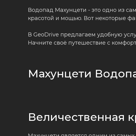
Водопад Махунцети - это одно из са
красотой и мощью. Вот некоторые ф
В GeoDrive предлагаем удобную услу
Начните своё путешествие с комфорта
Махунцети Водопа
Величественная к
Махунцети является одним из самых