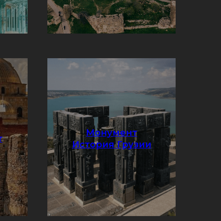
Монумент
т
Подробнее
История Грузии